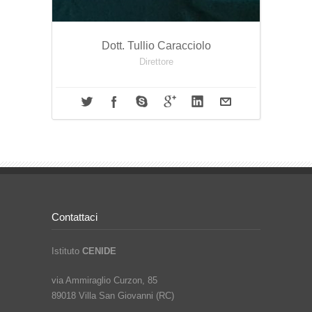
Dott. Tullio Caracciolo
Direttore
Contattaci
Istituto
CENIDE
via Ammiraglio Curzon, 85
89018 Villa San Giovanni (RC)