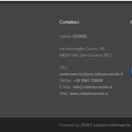
Contattaci
Istituto
CENIDE
via Ammiraglio Curzon, 85
89018 Villa San Giovanni (RC)
PEC:
centroservizi@pec.istitutocenide.it
Tel/fax:
+39 0965 758600
E-Mail:
info@istitutocenide.it
Web:
www.istitutocenide.it
Powered by
ZENIX soluzioni informatiche