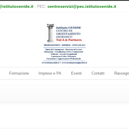
@istitutocenide.it
- PEC:
centroservizi@pec.istitutocenide.it
Formazione
Imprese e PA
Eventi
Contatti
Rassegn