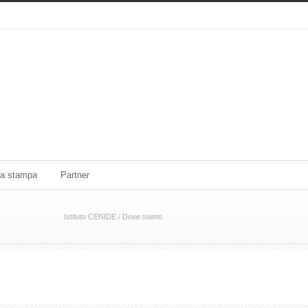
a stampa
Partner
Istituto CENIDE
/
Dove siamo