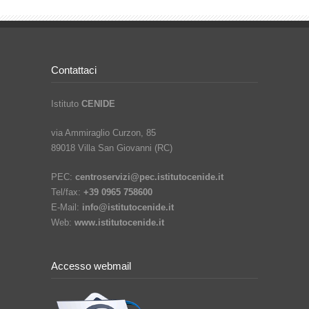
Contattaci
Istituto
CENIDE
via Ammiraglio Curzon, 85
89018 Villa San Giovanni (RC)
PEC:
centroservizi@pec.istitutocenide.it
Tel/fax:
+39 0965 758600
E-Mail:
info@istitutocenide.it
Web:
www.istitutocenide.it
Accesso webmail